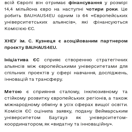
всій Європі він отримає
фінансування
у розмірі
14,4 мільйона євро на наступні
чотири роки
. Це
робить BAUHAUS4EU одним із 64 «Європейських
університетських альянсів», які фінансуються
Комісією ЄС.
ХНЕУ ім. С. Кузнеця є асоційованим партнером
проєкту BAUHAUS4EU.
Ініціатива ЄС
сприяє створенню стратегічних
альянсів між європейськими університетами для
спільних проектів у сфері навчання, досліджень,
інновацій та трансферу.
Метою
є сприяння сталому, інклюзивному та
стійкому розвитку європейських регіонів, а також
міжнародному обміну в усіх сферах вищої освіти.
Комісія ЄС оцінила заявку, подану Веймарським
університетом Баугауз як університетом-
координатором, як «видатну та інноваційну».