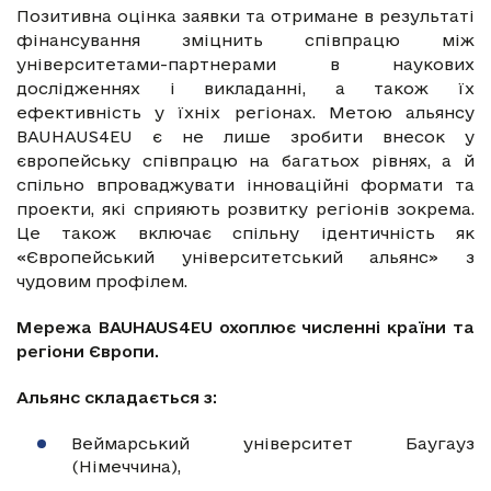
Позитивна оцінка заявки та отримане в результаті
фінансування зміцнить співпрацю між
університетами-партнерами в наукових
дослідженнях і викладанні, а також їх
ефективність у їхніх регіонах. Метою альянсу
BAUHAUS4EU є не лише зробити внесок у
європейську співпрацю на багатьох рівнях, а й
спільно впроваджувати інноваційні формати та
проекти, які сприяють розвитку регіонів зокрема.
Це також включає спільну ідентичність як
«Європейський університетський альянс» з
чудовим профілем.
Мережа BAUHAUS4EU охоплює численні країни та
регіони Європи.
Альянс складається з:
Веймарський університет Баугауз
(Німеччина),